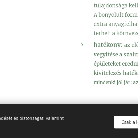
tulajdonsága kell
A bonyolult form
extra anyagfelha
terheli a környez
hatékony:
az el
vegyítése a szal
épületeket eredm
kivitelezés haték
mindenki jól jár: az
dését és biztonságát, valamint
Csak a 