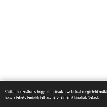
Sütiket használunk, hogy biztosítsuk a weboldal megfelelő műkö
hogy a lehető legjobb felhasználói élményt kínáljuk Neked.