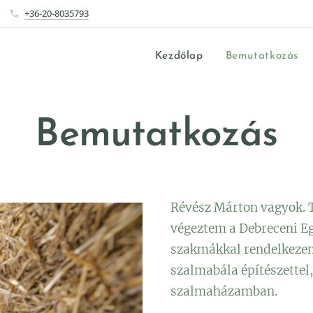
+36-20-8035793
Kezdőlap
Bemutatkozás
Bemutatkozás
Révész Márton vagyok.
végeztem a Debreceni E
szakmákkal rendelkezem
szalmabála építészettel,
szalmaházamban.