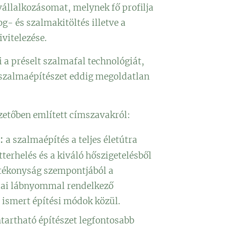
vállalkozásomat, melynek fő profilja
og- és szalmakitöltés illetve a
ivitelezése.
i a préselt szalmafal technológiát,
 szalmaépítészet eddig megoldatlan
etőben említett címszavakról:
:
a szalmaépítés a teljes életútra
tterhelés és a kiváló hőszigetelésből
tékonyság szempontjából a
giai lábnyommal rendelkező
 ismert építési módok közül.
ntartható építészet legfontosabb