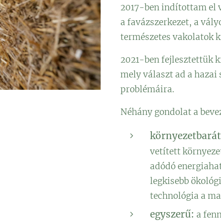
2017-ben indítottam el 
a favázszerkezet, a vály
természetes vakolatok k
2021-ben fejlesztettük k
mely választ ad a hazai
problémáira.
Néhány gondolat a bevez
környezetbarát
vetített környeze
adódó energiaha
legkisebb ökoló
technológia a ma
egyszerű:
a fen