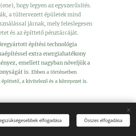
(ene), hogy legyen az egyszerűsítés.
ák, a túltervezett épületek mind
sználással járnak, mely feleslegesen
etet és az építtető pénztárcáját.
őregyártott építési technológia
maépítéssel extra energiahatékony
ényez, emellett nagyban növeljük a
onyságát is.
Ebben a történetben
 építtető, a kivitelező és a környezet is.
legszükségesebbek elfogadása
Összes elfogadása
Az oldalt a
Webnode
működteti
Sütik